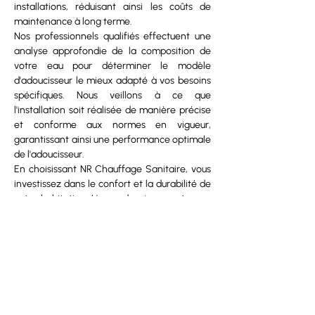
installations, réduisant ainsi les coûts de 
maintenance à long terme.
Nos professionnels qualifiés effectuent une 
analyse approfondie de la composition de 
votre eau pour déterminer le modèle 
d'adoucisseur le mieux adapté à vos besoins 
spécifiques. Nous veillons à ce que 
l'installation soit réalisée de manière précise 
et conforme aux normes en vigueur, 
garantissant ainsi une performance optimale 
de l'adoucisseur.
En choisissant NR Chauffage Sanitaire, vous 
investissez dans le confort et la durabilité de 
votre habitation. L'eau adoucie apporte non 
seulement une sensation agréable lors de 
l'utilisation, mais elle contribue également à 
la préservation de vos équipements et à la 
réduction de votre empreinte écologique.
Faites confiance à NR Chauffage Sanitaire 
pour une installation d'adoucisseur d'eau 
fiable et professionnelle. Contactez-nous 